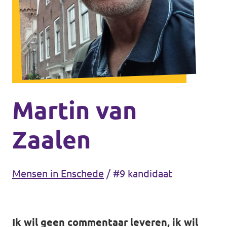
Agenda
Gemeenteraadsverkiezingen 2026
Doneer
Martin van
Voor leden
Zaalen
Vacatures
Mensen in Enschede
/
#9 kandidaat
Ik wil geen commentaar leveren, ik wil