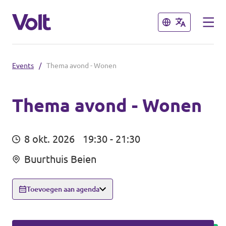
Sluiten
Sluiten
Events
/
Thema avond - Wonen
Communities
Volt Almelo
Thema avond - Wonen
Standpunten
Volt Deventer
8 okt. 2026
19:30 - 21:30
Volt Enschede
Over Volt
Buurthuis Beien
Volt Hengelo
Mensen
Toevoegen aan agenda
Volt Zwolle
Nieuws