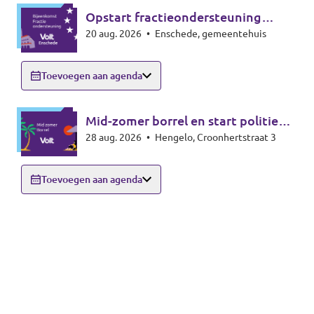
Opstart fractieondersteuning
20 aug. 2026
•
Enschede, gemeentehuis
Enschede
Toevoegen aan agenda
Mid-zomer borrel en start politieke
28 aug. 2026
•
Hengelo, Croonhertstraat 3
seizoen
Toevoegen aan agenda