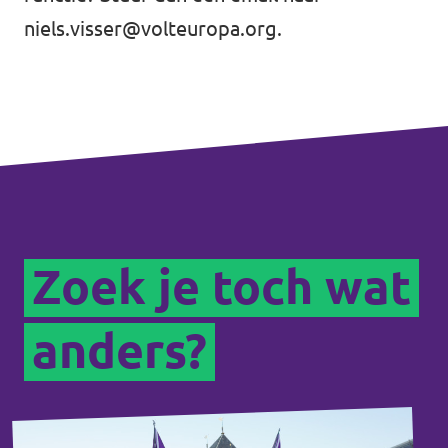
niels.visser@volteuropa.org
.
Zoek je toch wat
anders?