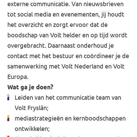
Volt Overijssel
externe communicatie. Van nieuwsbrieven
Agenda
tot social media en evenementen, jij houdt
Bekijk alle lokale Volt afdelingen
het overzicht en zorgt ervoor dat de
boodschap van Volt helder en op tijd wordt
Word actief!
overgebracht. Daarnaast onderhoud je
contact met het bestuur en coördineer je de
Vacatures
samenwerking met Volt Nederland en Volt
Europa.
Word lid!
Wat ga je doen?
Leiden van het communicatie team van
Volt Fryslân;
Steun Volt Fryslân!
mediastrategieën en kernboodschappen
ontwikkelen;