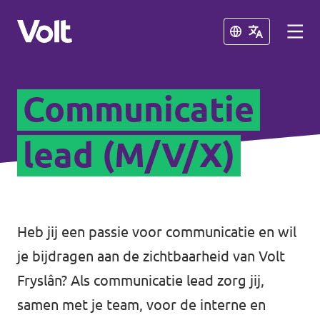
Sluiten
Sluiten
Communicatie
Kies een taal
Nederlands
lead (M/V/X)
Standpunten
Over Volt
Afdelingen dichtbij
Heb jij een passie voor communicatie en wil
Mensen
je bijdragen aan de zichtbaarheid van Volt
Volt Groningen
Fryslân? Als communicatie lead zorg jij,
Volt Drenthe
samen met je team, voor de interne en
Nieuws