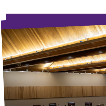
Agenda
Gemeenteraadsverkiezingen 2026
Doneer
Voor leden
Vacatures