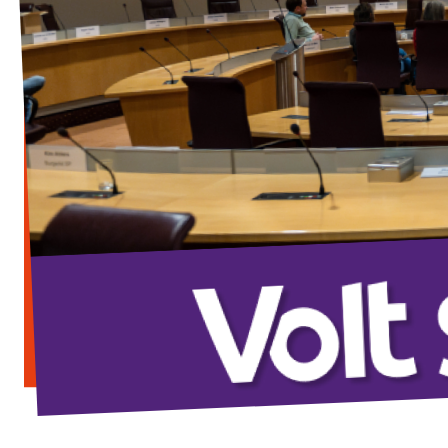
Almelo
Deventer
Enschede
Hengelo
Zwolle