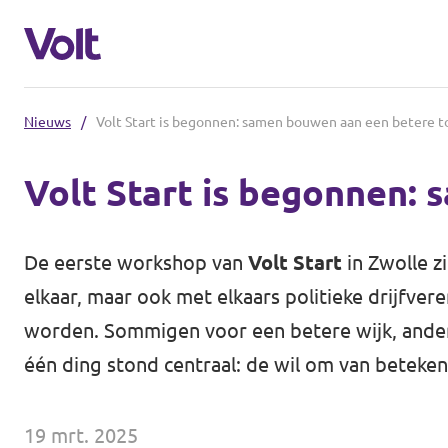
Nieuws
/
Volt Start is begonnen: samen bouwen aan een betere 
Communities
Volt Start is begonnen:
Volt Almelo
Standpunten
Volt Deventer
De eerste workshop van
Volt Start
in Zwolle z
Volt Enschede
Over Volt
elkaar, maar ook met elkaars politieke drijfvere
worden. Sommigen voor een betere wijk, ander
Volt Hengelo
Mensen
één ding stond centraal: de wil om van betekeni
Volt Zwolle
Nieuws
19 mrt. 2025