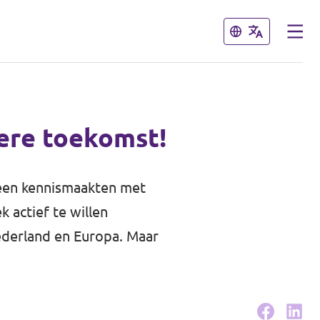
Sluiten
Sluiten
ere toekomst!
lleen kennismaakten met
k actief te willen
ederland en Europa. Maar