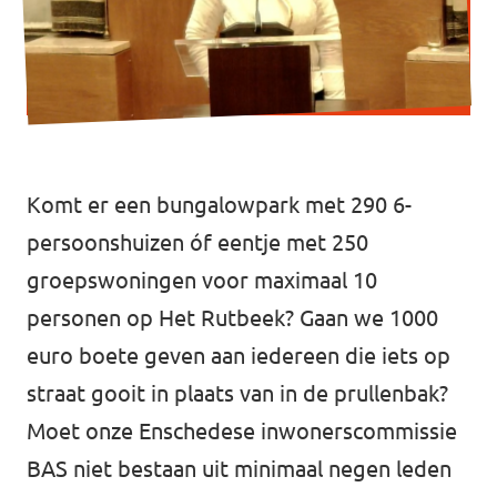
Almelo
Deventer
Enschede
Hengelo
Zwolle
Komt er een bungalowpark met 290 6-
persoonshuizen óf eentje met 250
groepswoningen voor maximaal 10
personen op Het Rutbeek? Gaan we 1000
euro boete geven aan iedereen die iets op
straat gooit in plaats van in de prullenbak?
Moet onze Enschedese inwonerscommissie
BAS niet bestaan uit minimaal negen leden