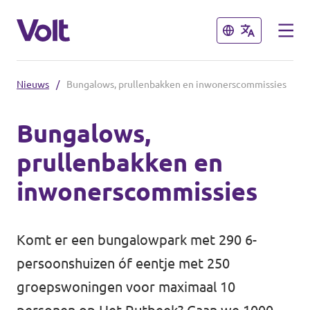
Sluiten
Sluiten
Nieuws
/
Bungalows, prullenbakken en inwonerscommissies
Communities
Bungalows,
Volt Almelo
prullenbakken en
Standpunten
Volt Deventer
inwonerscommissies
Volt Enschede
Over Volt
Volt Hengelo
Komt er een bungalowpark met 290 6-
Mensen
persoonshuizen óf eentje met 250
Volt Zwolle
groepswoningen voor maximaal 10
Nieuws