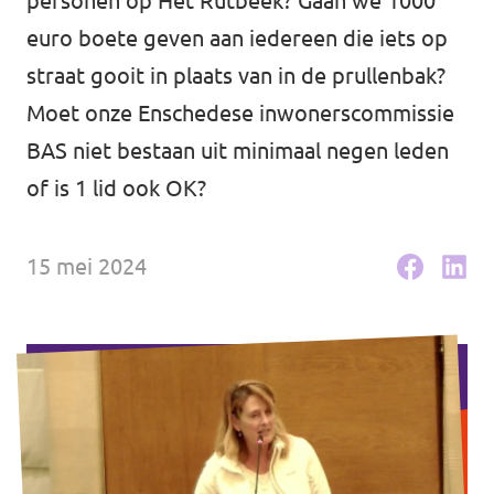
personen op Het Rutbeek? Gaan we 1000
Agenda
euro boete geven aan iedereen die iets op
straat gooit in plaats van in de prullenbak?
Moet onze Enschedese inwonerscommissie
BAS niet bestaan uit minimaal negen leden
Gemeenteraadsverkiezingen 2026
of is 1 lid ook OK?
Doneer
15 mei 2024
Voor leden
Vacatures