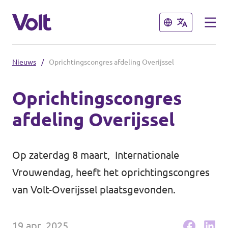
Sluiten
Sluiten
Nieuws
/
Oprichtingscongres afdeling Overijssel
Communities
Oprichtingscongres
Volt Almelo
afdeling Overijssel
Standpunten
Volt Deventer
Volt Enschede
Over Volt
Op zaterdag 8 maart, Internationale
Volt Hengelo
Vrouwendag, heeft het oprichtingscongres
Mensen
van Volt-Overijssel plaatsgevonden.
Volt Zwolle
Nieuws
19 apr. 2025