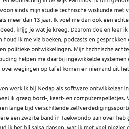
aar en woonachtig in de wijk Pathmos. Ik ben gebor
oon sinds mijn studie technische wiskunde met ve
ls meer dan 13 jaar. Ik voel me dan ook een echte
 deed, krijg je wat je kreeg. Daarom doe en leer ik 
en houd ik me via boeken, podcasts en gesprekken
en politieke ontwikkelingen. Mijn technische acht
uding helpen me daarbij ingewikkelde systemen e
le overwegingen op tafel komen en niemand uit h
even werk ik bij Nedap als software ontwikkelaar in
 speel ik graag bord-, kaart- en computerspelletjes.
en lange tijd verschillende zelfverdedigingsspor
dere een zwarte band in Taekwondo aan over heb
 ik het bij salsa dansen, wat ik met veel plezier 