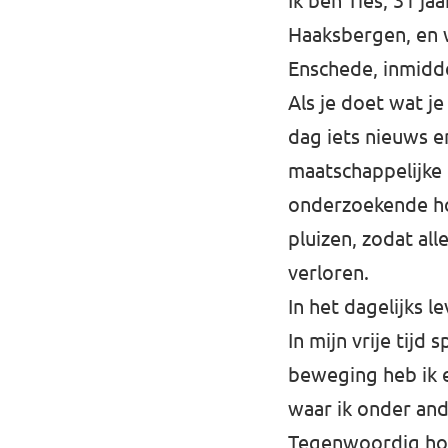
Ik ben Ties, 31 j
Almelo
Haaksbergen, en w
Deventer
Enschede, inmidde
Enschede
Als je doet wat je
dag iets nieuws 
Hengelo
maatschappelijke 
Zwolle
onderzoekende ho
pluizen, zodat al
verloren.
In het dagelijks l
In mijn vrije tijd
beweging heb ik e
waar ik onder an
Tegenwoordig houd