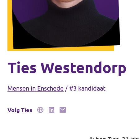
Agenda
Gemeenteraadsverkiezingen 2026
Doneer
Ties Westendorp
Voor leden
Mensen in Enschede
/
#3 kandidaat
Vacatures
Volg Ties