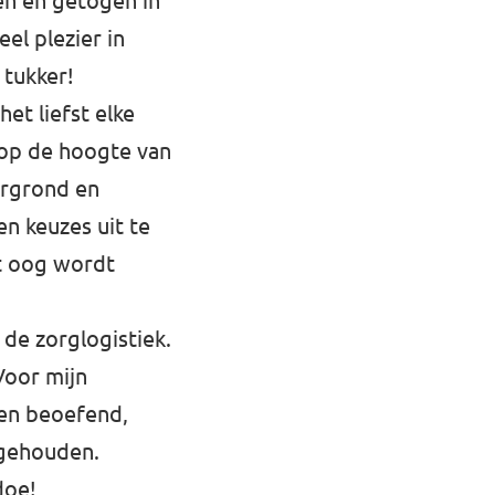
en en getogen in
el plezier in
 tukker!
het liefst elke
 op de hoogte van
ergrond en
n keuzes uit te
et oog wordt
 de zorglogistiek.
 Voor mijn
ten beoefend,
 gehouden.
doe!