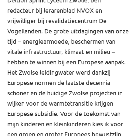
Deltion Sprint Lyceum Zwolle, ben
Almelo
redacteur bij lerarenblad NVOX en
Deventer
vrijwilliger bij revalidatiecentrum De
Enschede
Vogellanden. De grote uitdagingen van onze
tijd – energiearmoede, beschermen van
Hengelo
vitale infrastructuur, klimaat en milieu –
Zwolle
hebben te winnen bij een Europese aanpak.
Het Zwolse leidingwater werd dankzij
Europese normen de laatste decennia
schoner en de huidige Zwolse projecten in
wijken voor de warmtetransitie krijgen
Europese subsidie. Voor de toekomst van
mijn kinderen en kleinkinderen kies ik voor
een groen en groter Europees bewustzijn