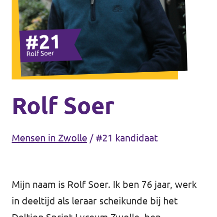
Agenda
Gemeenteraadsverkiezingen 2026
Doneer
Rolf Soer
Voor leden
Mensen in Zwolle
/
#21 kandidaat
Vacatures
Mijn naam is Rolf Soer. Ik ben 76 jaar, werk
in deeltijd als leraar scheikunde bij het