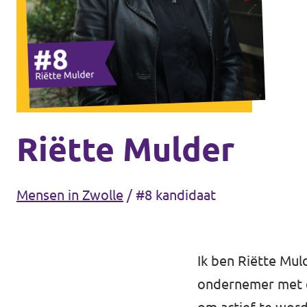
Agenda
Gemeenteraadsverkiezingen 2026
Doneer
Riëtte Mulder
Voor leden
Mensen in Zwolle
/
#8 kandidaat
Vacatures
Ik ben Riëtte Mul
ondernemer met e