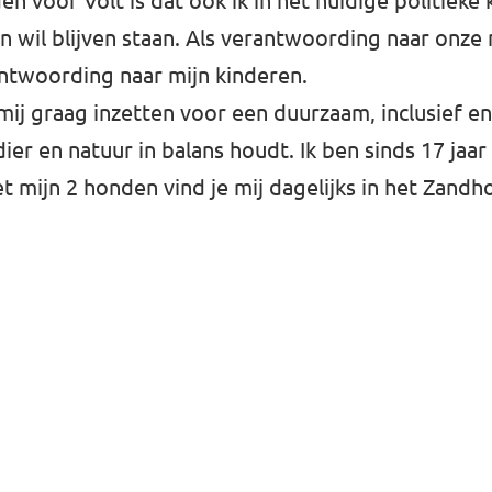
n voor Volt is dat ook ik in het huidige politieke 
ijn wil blijven staan. Als verantwoording naar onze
ntwoording naar mijn kinderen.
 mij graag inzetten voor een duurzaam, inclusief e
ier en natuur in balans houdt. Ik ben sinds 17 jaa
t mijn 2 honden vind je mij dagelijks in het Zandh