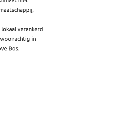
klimaat niet
 maatschappij,
n lokaal verankerd
r woonachtig in
ove Bos.