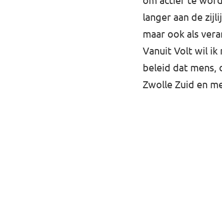
om actief te worde
Almelo
langer aan de zijl
Deventer
maar ook als vera
Enschede
Vanuit Volt wil ik
beleid dat mens, d
Hengelo
Zwolle Zuid en me
Zwolle