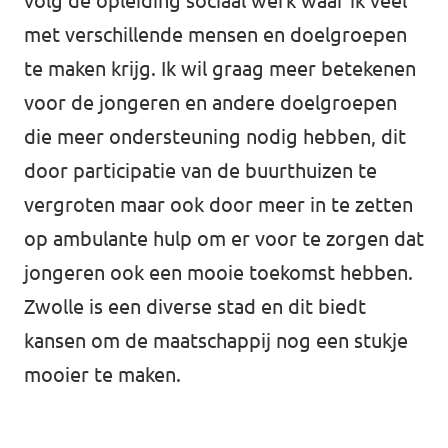
volg de opleiding sociaal werk waar ik veel
Almelo
met verschillende mensen en doelgroepen
Deventer
te maken krijg. Ik wil graag meer betekenen
Enschede
voor de jongeren en andere doelgroepen
die meer ondersteuning nodig hebben, dit
Hengelo
door participatie van de buurthuizen te
Zwolle
vergroten maar ook door meer in te zetten
op ambulante hulp om er voor te zorgen dat
jongeren ook een mooie toekomst hebben.
Zwolle is een diverse stad en dit biedt
kansen om de maatschappij nog een stukje
mooier te maken.