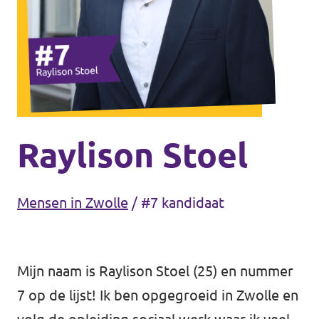
Agenda
Gemeenteraadsverkiezingen 2026
Doneer
Raylison Stoel
Voor leden
Mensen in Zwolle
/
#7 kandidaat
Vacatures
Mijn naam is Raylison Stoel (25) en nummer
7 op de lijst! Ik ben opgegroeid in Zwolle en