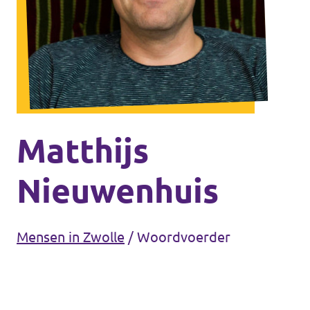
Agenda
Gemeenteraadsverkiezingen 2026
Doneer
Matthijs
Voor leden
Nieuwenhuis
Vacatures
Mensen in Zwolle
/
Woordvoerder