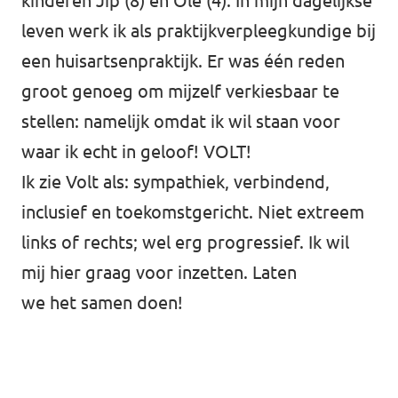
kinderen Jip (8) en Ole (4). In mijn dagelijkse
Almelo
leven werk ik als praktijkverpleegkundige bij
Deventer
een huisartsenpraktijk. Er was één reden
Enschede
groot genoeg om mijzelf verkiesbaar te
stellen: namelijk omdat ik wil staan voor
Hengelo
waar ik echt in geloof! VOLT!
Zwolle
Ik zie Volt als: sympathiek, verbindend,
inclusief en toekomstgericht. Niet extreem
links of rechts; wel erg progressief. Ik wil
mij hier graag voor inzetten. Laten
we het samen doen!