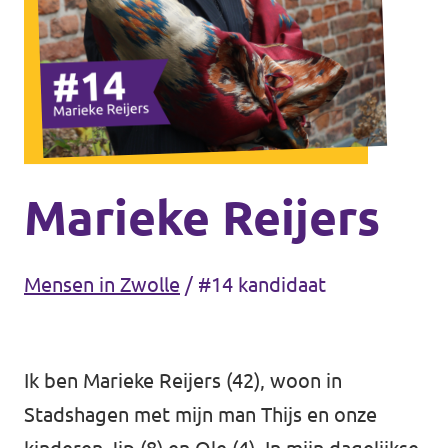
Agenda
Gemeenteraadsverkiezingen 2026
Doneer
Marieke Reijers
Voor leden
Mensen in Zwolle
/
#14 kandidaat
Vacatures
Ik ben Marieke Reijers (42), woon in
Stadshagen met mijn man Thijs en onze