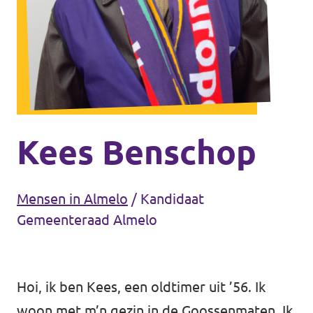
Agenda
Gemeenteraadsverkiezingen 2026
Doneer
Kees Benschop
Voor leden
Mensen in Almelo
/
Kandidaat
Vacatures
Gemeenteraad Almelo
Hoi, ik ben Kees, een oldtimer uit ’56. Ik
woon met m’n gezin in de Goossenmaten. Ik