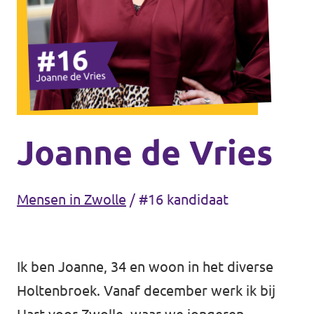
Agenda
Gemeenteraadsverkiezingen 2026
Doneer
Joanne de Vries
Voor leden
Mensen in Zwolle
/
#16 kandidaat
Vacatures
Ik ben Joanne, 34 en woon in het diverse
Holtenbroek. Vanaf december werk ik bij