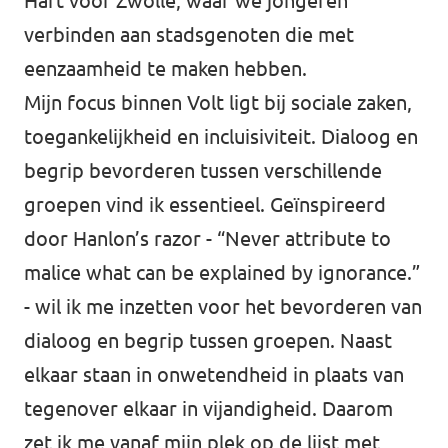
Hart voor Zwolle, waar we jongeren
Almelo
verbinden aan stadsgenoten die met
Deventer
eenzaamheid te maken hebben.
Enschede
Mijn focus binnen Volt ligt bij sociale zaken,
toegankelijkheid en incluisiviteit. Dialoog en
Hengelo
begrip bevorderen tussen verschillende
Zwolle
groepen vind ik essentieel. Geïnspireerd
door Hanlon’s razor - “Never attribute to
malice what can be explained by ignorance.”
- wil ik me inzetten voor het bevorderen van
dialoog en begrip tussen groepen. Naast
elkaar staan in onwetendheid in plaats van
tegenover elkaar in vijandigheid. Daarom
zet ik me vanaf mijn plek op de lijst met