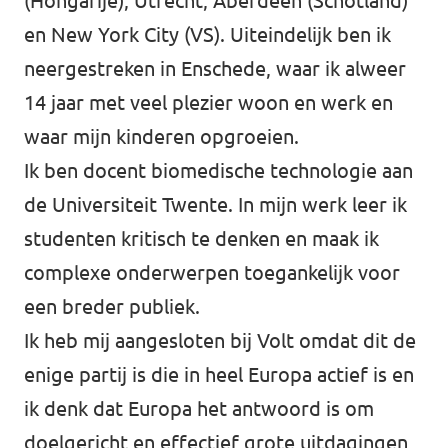
(Hongarije), Utrecht, Aberdeen (Schotland)
Almelo
en New York City (VS). Uiteindelijk ben ik
Deventer
neergestreken in Enschede, waar ik alweer
Enschede
14 jaar met veel plezier woon en werk en
waar mijn kinderen opgroeien.
Hengelo
Ik ben docent biomedische technologie aan
Zwolle
de Universiteit Twente. In mijn werk leer ik
studenten kritisch te denken en maak ik
complexe onderwerpen toegankelijk voor
een breder publiek.
Ik heb mij aangesloten bij Volt omdat dit de
enige partij is die in heel Europa actief is en
ik denk dat Europa het antwoord is om
doelgericht en effectief grote uitdagingen