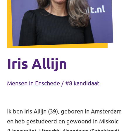
Agenda
Gemeenteraadsverkiezingen 2026
Doneer
Iris Allijn
Voor leden
Mensen in Enschede
/
#8 kandidaat
Vacatures
Ik ben Iris Allijn (39), geboren in Amsterdam
en heb gestudeerd en gewoond in Miskolc