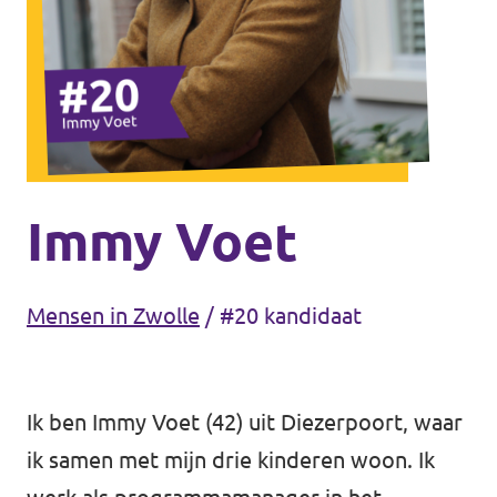
Agenda
Gemeenteraadsverkiezingen 2026
Doneer
Immy Voet
Voor leden
Mensen in Zwolle
/
#20 kandidaat
Vacatures
Ik ben Immy Voet (42) uit Diezerpoort, waar
ik samen met mijn drie kinderen woon. Ik