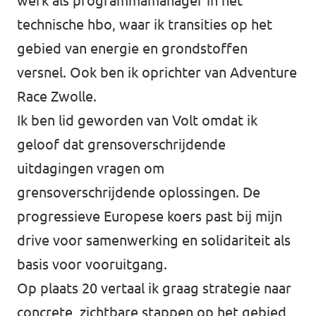
werk als programmamanager in het
Almelo
technische hbo, waar ik transities op het
Deventer
gebied van energie en grondstoffen
Enschede
versnel. Ook ben ik oprichter van Adventure
Race Zwolle.
Hengelo
Ik ben lid geworden van Volt omdat ik
Zwolle
geloof dat grensoverschrijdende
uitdagingen vragen om
grensoverschrijdende oplossingen. De
progressieve Europese koers past bij mijn
drive voor samenwerking en solidariteit als
basis voor vooruitgang.
Op plaats 20 vertaal ik graag strategie naar
concrete, zichtbare stappen op het gebied