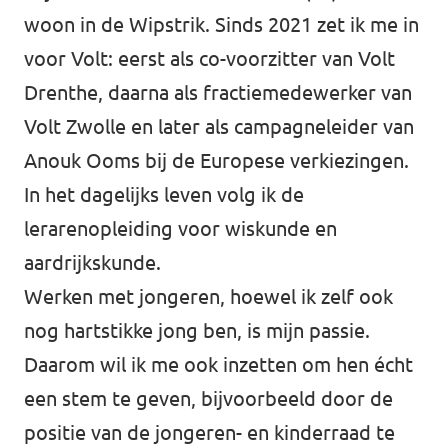
Almelo
woon in de Wipstrik. Sinds 2021 zet ik me in
Deventer
voor Volt: eerst als co-voorzitter van Volt
Drenthe, daarna als fractiemedewerker van
Enschede
Volt Zwolle en later als campagneleider van
Hengelo
Anouk Ooms bij de Europese verkiezingen.
Zwolle
In het dagelijks leven volg ik de
lerarenopleiding voor wiskunde en
aardrijkskunde.
Werken met jongeren, hoewel ik zelf ook
nog hartstikke jong ben, is mijn passie.
Daarom wil ik me ook inzetten om hen écht
een stem te geven, bijvoorbeeld door de
positie van de jongeren- en kinderraad te