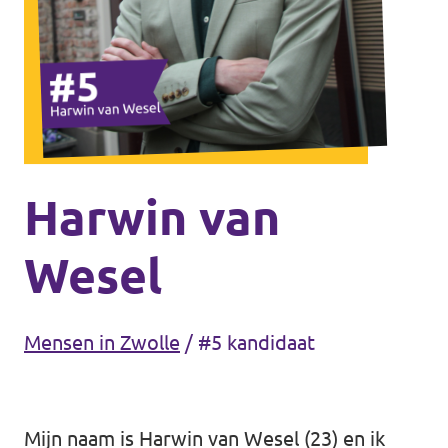
Agenda
Gemeenteraadsverkiezingen 2026
Doneer
Harwin van
Voor leden
Wesel
Vacatures
Mensen in Zwolle
/
#5 kandidaat
Mijn naam is Harwin van Wesel (23) en ik