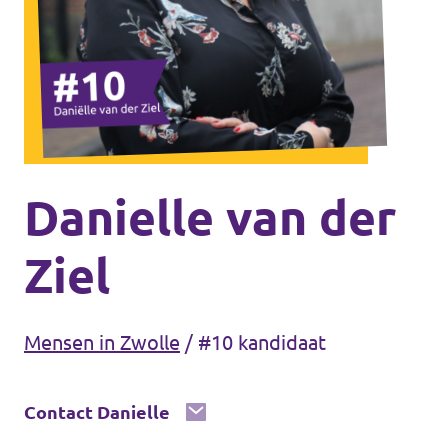
Agenda
Gemeenteraadsverkiezingen 2026
Doneer
Danielle van der
Voor leden
Ziel
Vacatures
Mensen in Zwolle
/
#10 kandidaat
Contact Danielle