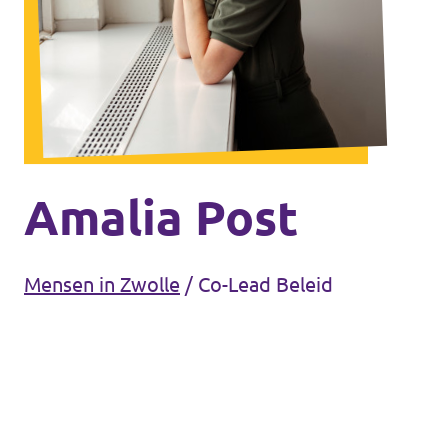
Agenda
Gemeenteraadsverkiezingen 2026
Doneer
Amalia Post
Voor leden
Mensen in Zwolle
/
Co-Lead Beleid
Vacatures