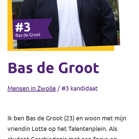
Agenda
Gemeenteraadsverkiezingen 2026
Doneer
Bas de Groot
Voor leden
Mensen in Zwolle
/
#3 kandidaat
Vacatures
Ik ben Bas de Groot (23) en woon met mijn
vriendin Lotte op het Talentenplein. Als