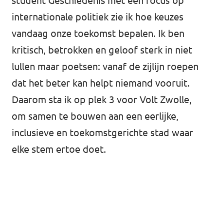
student Geschiedenis met een focus op
Almelo
internationale politiek zie ik hoe keuzes
Deventer
vandaag onze toekomst bepalen. Ik ben
Enschede
kritisch, betrokken en geloof sterk in niet
lullen maar poetsen: vanaf de zijlijn roepen
Hengelo
dat het beter kan helpt niemand vooruit.
Zwolle
Daarom sta ik op plek 3 voor Volt Zwolle,
om samen te bouwen aan een eerlijke,
inclusieve en toekomstgerichte stad waar
elke stem ertoe doet.