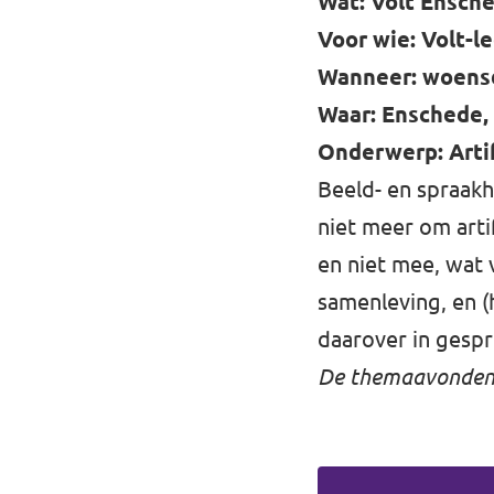
Wat: Volt Ensch
Voor wie: Volt-l
Wanneer: woensda
Waar: Enschede,
Onderwerp: Artif
Beeld- en spraak
niet meer om artif
en niet mee, wat 
samenleving, en 
daarover in gespr
De themaavonden zi