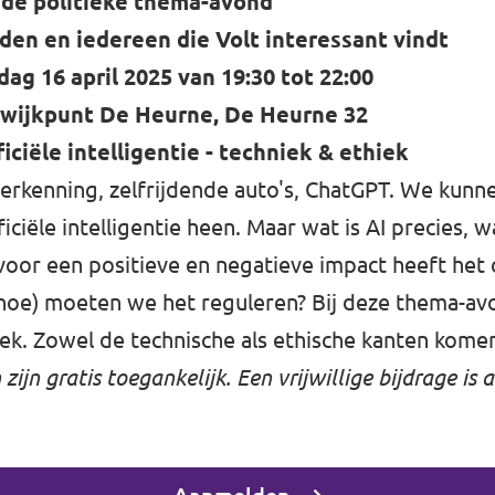
ede politieke thema-avond
eden en iedereen die Volt interessant vindt
g 16 april 2025 van 19:30 tot 22:00
 wijkpunt De Heurne, De Heurne 32
iciële intelligentie - techniek & ethiek
herkenning, zelfrijdende auto's, ChatGPT. We kun
iciële intelligentie heen. Maar wat is AI precies, w
voor een positieve en negatieve impact heeft het
(hoe) moeten we het reguleren? Bij deze thema-a
ek. Zowel de technische als ethische kanten kome
jn gratis toegankelijk. Een vrijwillige bijdrage is 