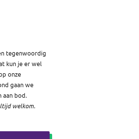
nen tegenwoordig
at kun je er wel
 op onze
vond gaan we
n aan bod.
altijd welkom.