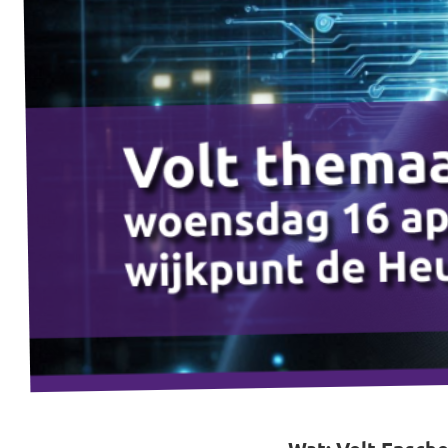
Almelo
Deventer
Enschede
Hengelo
Zwolle