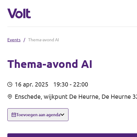
Events
/
Thema-avond AI
Communities
Volt Almelo
Thema-avond AI
Standpunten
Volt Deventer
16 apr. 2025
19:30 - 22:00
Volt Enschede
Over Volt
Enschede, wijkpunt De Heurne, De Heurne 3
Volt Hengelo
Mensen
Toevoegen aan agenda
Volt Zwolle
Nieuws