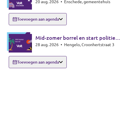
20 aug. 2026
•
Enschede, gemeentehuis
Enschede
Toevoegen aan agenda
Mid-zomer borrel en start politieke
28 aug. 2026
•
Hengelo, Croonhertstraat 3
seizoen
Toevoegen aan agenda