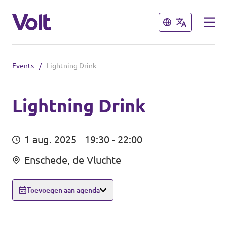
Sluiten
Sluiten
Events
/
Lightning Drink
Communities
Volt Almelo
Lightning Drink
Standpunten
Volt Deventer
1 aug. 2025
19:30 - 22:00
Volt Enschede
Over Volt
Enschede, de Vluchte
Volt Hengelo
Mensen
Toevoegen aan agenda
Volt Zwolle
Nieuws