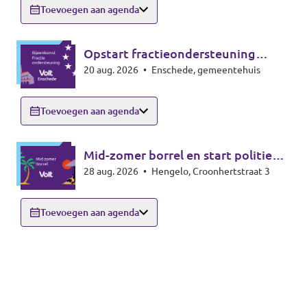
Toevoegen aan agenda
Opstart fractieondersteuning
20 aug. 2026
•
Enschede, gemeentehuis
Enschede
Toevoegen aan agenda
Mid-zomer borrel en start politieke
28 aug. 2026
•
Hengelo, Croonhertstraat 3
seizoen
Toevoegen aan agenda