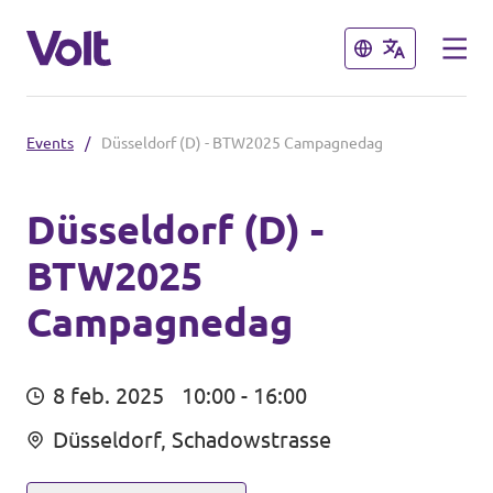
Sluiten
Sluiten
Events
/
Düsseldorf (D) - BTW2025 Campagnedag
Communities
Volt Almelo
Düsseldorf (D) -
BTW2025
Standpunten
Volt Deventer
Campagnedag
Volt Enschede
Over Volt
Volt Hengelo
Mensen
8 feb. 2025
10:00 - 16:00
Volt Zwolle
Düsseldorf, Schadowstrasse
Nieuws