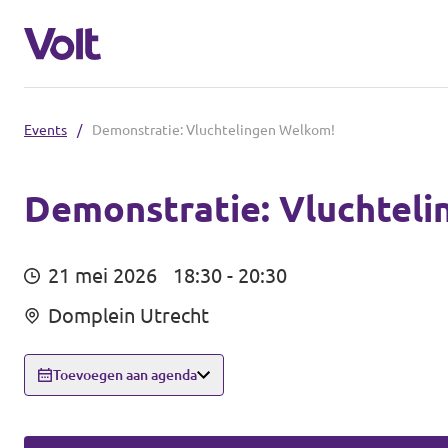
Events
/
Demonstratie: Vluchtelingen Welkom!
Communities
Volt Almelo
Demonstratie: Vluchtel
Standpunten
Volt Deventer
21 mei 2026
18:30 - 20:30
Volt Enschede
Over Volt
Domplein Utrecht
Volt Hengelo
Mensen
Toevoegen aan agenda
Volt Zwolle
Nieuws