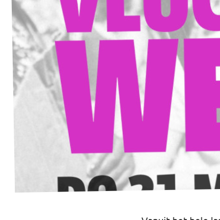
Almelo
Deventer
Enschede
Hengelo
Zwolle