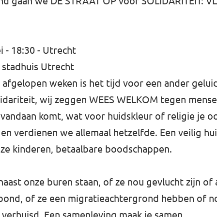
land gaan we DE STRAAT OP vóór SOLIDARITEIT:
- 18:30 - Utrecht
 stadhuis Utrecht
afgelopen weken is het tijd voor een ander geluid
olidariteit, wij zeggen WEES WELKOM tegen mensen
vandaan komt, wat voor huidskleur of religie je o
n en verdienen we allemaal hetzelfde. Een veilig hui
ze kinderen, betaalbare boodschappen.
st onze buren staan, of ze nou gevlucht zijn of al
ond, of ze een migratieachtergrond hebben of no
 verhuisd. Een samenleving maak je samen.