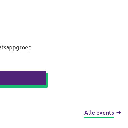
atsappgroep
.
Alle events