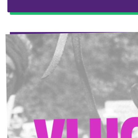
Agenda
Gemeenteraadsverkiezingen 2026
Doneer
Voor leden
Vacatures