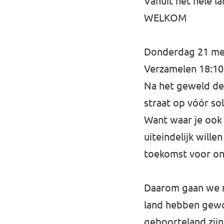
Vanuit het hele 
WELKOM
Donderdag 21 mei 
Verzamelen 18:10
Na het geweld de 
straat op vóór s
Want waar je ook 
uiteindelijk wille
toekomst voor on
Daarom gaan we naa
land hebben gewo
geboorteland zijn