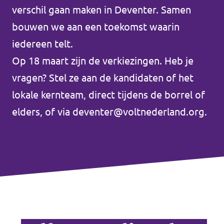
verschil gaan maken in Deventer. Samen
bouwen we aan een toekomst waarin
iedereen telt.
Op 18 maart zijn de verkiezingen. Heb je
Volt Europa
vragen? Stel ze aan de kandidaten of het
lokale kernteam, direct tijdens de borrel of
Volt is a pan-European party and movement
elders, of via
deventer@voltnederland.org
.
with over 22,000 members in 31 countries.
Visit Volt Europe
Visit all chapters