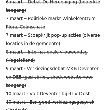
6 maart –
Debat De Hereeniging (beperkte
toegang)
7 maart – Politieke markt
Winkelcentrum
Flora, Colmschate
7 maart – Stoepkrijt pop-up acties (diverse
locaties in de gemeente)
8 maart –
Internationale vrouwendag
(Vogeleiland)
9 maart -
Verkiezingsdebat MKB Deventer
en DEB
(gasfabriek, check website voor
toegang)
10 maart - Volt Deventer bij
RTV Oost
10 maart -
Een goed verkiezingsgesprek