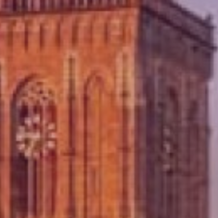
Almelo
Deventer
Enschede
Hengelo
Zwolle