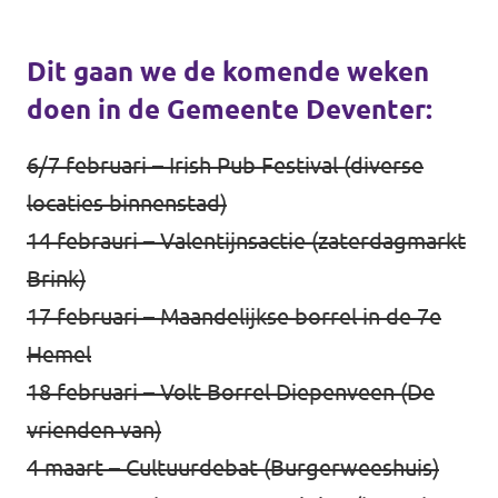
Dit gaan we de komende weken
doen in de Gemeente Deventer:
6/7 februari – Irish Pub Festival (diverse
locaties binnenstad)
14 febrauri – Valentijnsactie (zaterdagmarkt
Brink)
17 februari – Maandelijkse borrel in de 7e
Hemel
18 februari – Volt Borrel Diepenveen (De
vrienden van)
4 maart – Cultuurdebat (Burgerweeshuis)