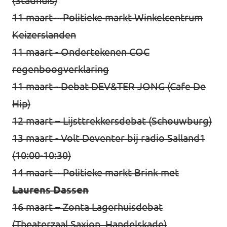
(Stadhuis)
11 maart – Politieke markt
Winkelcentrum
Keizerslanden
11 maart - Ondertekenen
COC
regenboogverklaring
11 maart -
Debat DEV&TER JONG
(Cafe De
Hip)
12 maart –
Lijsttrekkersdebat
(Schouwburg)
13 maart - Volt Deventer bij
radio Salland1
(10:00-10:30)
14 maart – Politieke markt Brink met
Laurens Dassen
16 maart –
Zonta Lagerhuisdebat
(Theaterzaal Saxion, Handelskade)