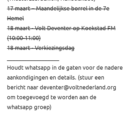
17 maart –
Maandelijkse borrel in de 7e
Hemel
18 maart - Volt Deventer op
Koekstad FM
(10:00-11:00)
18 maart - Verkiezingsdag
__________________
Houdt whatsapp in de gaten voor de nadere
aankondigingen en details. (stuur een
bericht naar
deventer@voltnederland.org
om toegevoegd te worden aan de
whatsapp groep)