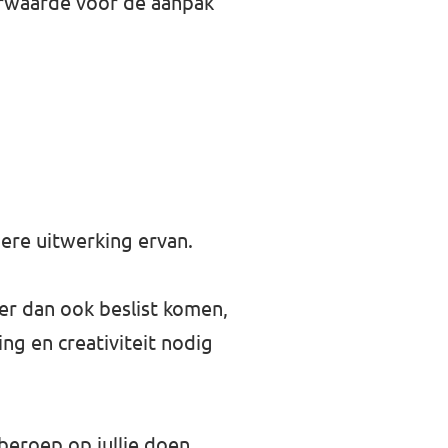
oorwaarde voor de aanpak
dere uitwerking ervan.
 er dan ook beslist komen,
ng en creativiteit nodig
beroep op jullie doen,