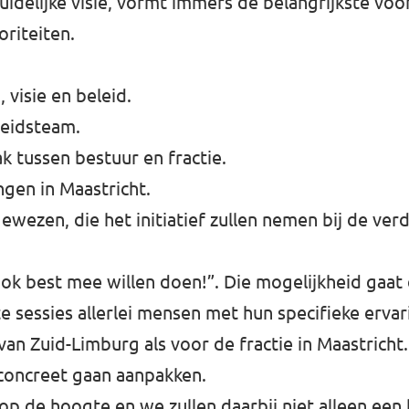
uidelijke visie, vormt immers de belangrijkste v
riteiten.
 visie en beleid.
leidsteam.
ak tussen bestuur en fractie.
gen in Maastricht.
wezen, die het initiatief zullen nemen bij de ver
 ook best mee willen doen!”. Die mogelijkheid gaat
 sessies allerlei mensen met hun specifieke ervari
an Zuid-Limburg als voor de fractie in Maastricht.
concreet gaan aanpakken.
op de hoogte en we zullen daarbij niet alleen een 