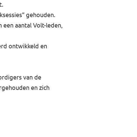
t.
jksessies” gehouden.
 een aantal Volt-leden,
erd ontwikkeld en
ordigers van de
orgehouden en zich