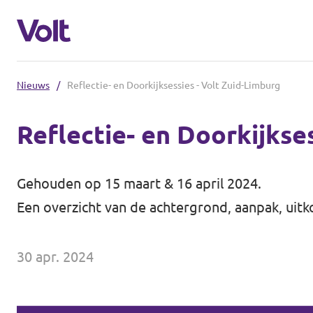
Nieuws
/
Reflectie- en Doorkijksessies - Volt Zuid-Limburg
Steden
Reflectie- en Doorkijkse
Volt Maastricht
Standpunten
Gehouden op 15 maart & 16 april 2024.
Over Volt
Een overzicht van de achtergrond, aanpak, ui
Mensen
30 apr. 2024
Nieuws