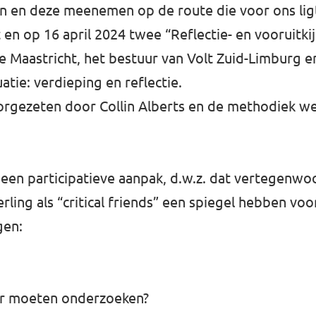
en en deze meenemen op de route die voor ons lig
en op 16 april 2024 twee “Reflectie- en vooruitki
Maastricht, het bestuur van Volt Zuid-Limburg en
tie: verdieping en reflectie.
rgezeten door Collin Alberts en de methodiek w
een participatieve aanpak, d.w.z. dat vertegenwo
ling als “critical friends” een spiegel hebben vo
gen:
er moeten onderzoeken?