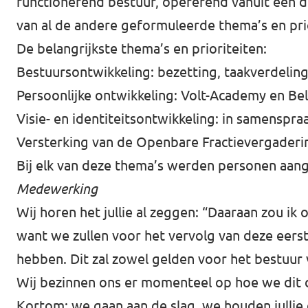
functionerend bestuur, opererend vanuit een d
van al de andere geformuleerde thema’s en prio
De belangrijkste thema’s en prioriteiten:
Bestuursontwikkeling: bezetting, taakverdeling,
Persoonlijke ontwikkeling: Volt-Academy en Be
Visie- en identiteitsontwikkeling: in samenspra
Versterking van de Openbare Fractievergaderin
Bij elk van deze thema’s werden personen aange
Medewerking
Wij horen het jullie al zeggen: “Daaraan zou ik
want we zullen voor het vervolg van deze eerste
hebben. Dit zal zowel gelden voor het bestuur v
Wij bezinnen ons er momenteel op hoe we dit 
Kortom: we gaan aan de slag, we houden jullie 