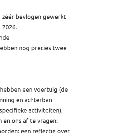
en zéér bevlogen gewerkt
n 2026.
ende
hebben nog precies twee
e hebben een voertuig (de
nning en achterban
pecifieke activiteiten).
 en ons af te vragen:
orden: een reflectie over