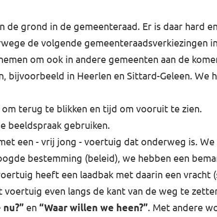
aan de grond in de gemeenteraad. Er is daar hard 
lverwege de volgende gemeenteraadsverkiezingen i
ornemen om ook in andere gemeenten aan de kom
 bijvoorbeeld in Heerlen en Sittard-Geleen. We 
 om terug te blikken en tijd om vooruit te zien.
de beeldspraak gebruiken.
 met een - vrij jong - voertuig dat onderweg is. W
eoogde bestemming (beleid), we hebben een bema
oertuig heeft een laadbak met daarin een vracht (s
oertuig even langs de kant van de weg te zetten
 nu?”
en
“Waar willen we heen?”
. Met andere wo