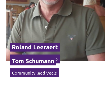
Roland Leeraert
Community lead Venlo
Tom Schumann
Community lead Vaals