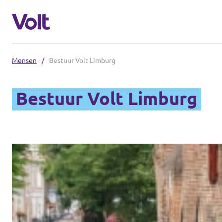
Mensen
/
Bestuur Volt Limburg
Steden
Bestuur Volt Limburg
Volt Maastricht
Standpunten
Over Volt
Mensen
Nieuws