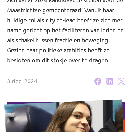
zich vanaf 2026 kandidaat te stellen voor de
Agenda
Maastrichtse gemeenteraad. Vanuit haar
huidige rol als city co-lead heeft ze zich met
name gericht op het faciliteren van leden en
als schakel tussen fractie en beweging.
Vacatures
Gezien haar politieke ambities heeft ze
Volt Maastricht
besloten om dit stokje over te dragen.
3 dec. 2024