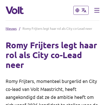
Sluiten
Sluiten
Nieuws
/
Romy Frijters legt haar rol als City co-Lead neer
Steden
Romy Frijters legt haar
Volt Maastricht
rol als City co-Lead
Standpunten
neer
Over Volt
Romy Frijters, momenteel burgerlid en City
Mensen
co-lead van Volt Maastricht, heeft
aangekondigd dat ze de ambitie heeft om
Nieuws