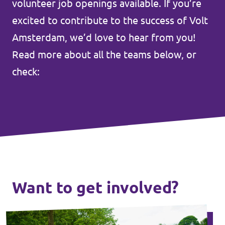
volunteer job openings available. If you’re
Events
excited to contribute to the success of Volt
Amsterdam, we’d love to hear from you!
Read more about all the teams below, or
check:
Election program
Become member
Join us!
Merch store
Want to get involved?
Join us!