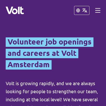
Close
Close
Select a language
Volunteer job openings
English
and careers at Volt
Policies
Amsterdam
About Volt
Other Volt chapters
People
Volt is growing rapidly, and we are always
Volt Netherlands (in Dutch)
looking for people to strengthen our team,
including at the local level! We have several
News