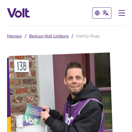
Sluiten
Sluiten
Mensen
/
Bestuur Volt Limburg
/
Martijn Raap
Steden
Volt Maastricht
Standpunten
Over Volt
Mensen
Nieuws