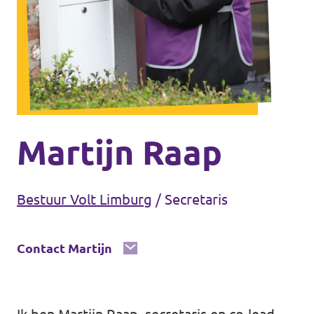
Agenda
Vacatures
Volt Maastricht
Martijn Raap
Bestuur Volt Limburg
/
Secretaris
Contact Martijn