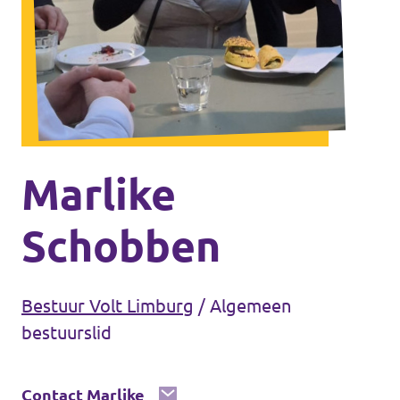
Agenda
Vacatures
Volt Maastricht
Marlike
Schobben
Bestuur Volt Limburg
/
Algemeen
bestuurslid
Contact Marlike