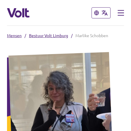
Sluiten
Sluiten
Mensen
/
Bestuur Volt Limburg
/
Marlike Schobben
Steden
Volt Maastricht
Standpunten
Over Volt
Mensen
Nieuws