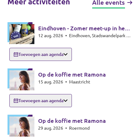
Meer activiteiten
Alle events
Eindhoven - Zomer meet-up in het
12 aug. 2026
•
Eindhoven, Stadswandelpark bij
park - Summer meet-up
het Radiomonument, 5615EB Eindhoven
Toevoegen aan agenda
Op de koffie met Ramona
15 aug. 2026
•
Maastricht
Toevoegen aan agenda
Op de koffie met Ramona
29 aug. 2026
•
Roermond