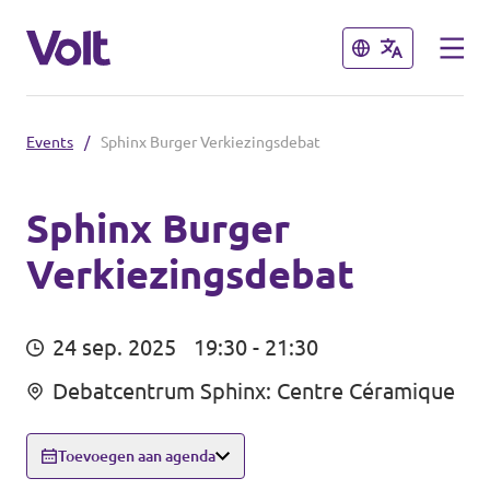
Sluiten
Sluiten
Events
/
Sphinx Burger Verkiezingsdebat
Steden
Volt Maastricht
Sphinx Burger
Verkiezingsdebat
Standpunten
Over Volt
24 sep. 2025
19:30 - 21:30
Mensen
Debatcentrum Sphinx: Centre Céramique
Toevoegen aan agenda
Nieuws