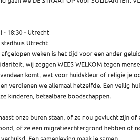
land gaan we DE STRAAT OP vóór SOLIDARITEIT:
- 18:30 - Utrecht
 stadhuis Utrecht
afgelopen weken is het tijd voor een ander geluid
olidariteit, wij zeggen WEES WELKOM tegen mensen
vandaan komt, wat voor huidskleur of religie je o
n en verdienen we allemaal hetzelfde. Een veilig hui
ze kinderen, betaalbare boodschappen.
st onze buren staan, of ze nou gevlucht zijn of al
ond, of ze een migratieachtergrond hebben of no
 verhuisd. Een samenleving maak je samen.