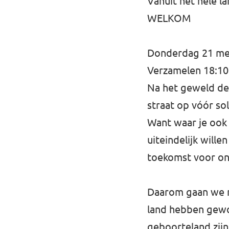
Vanuit het hele 
WELKOM
Donderdag 21 mei 
Verzamelen 18:10
Na het geweld de 
straat op vóór s
Want waar je ook 
uiteindelijk wille
toekomst voor on
Daarom gaan we naa
land hebben gewo
geboorteland zijn