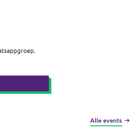
atsappgroep
.
Alle events