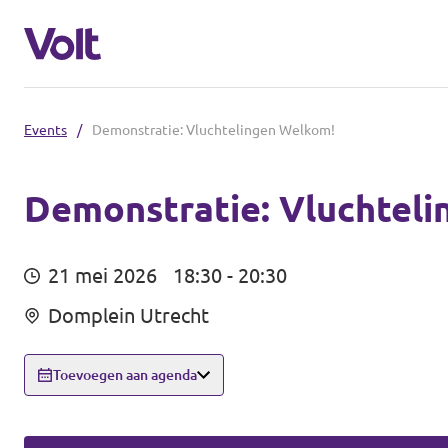
Events
/
Demonstratie: Vluchtelingen Welkom!
Volt afdelingen in de regio
Volt Noord-Holland
Demonstratie: Vluchtel
Standpunten
Utrecht
21 mei 2026
18:30 - 20:30
Gelderland
Over Volt
Domplein Utrecht
Overijssel
Nieuws
Toevoegen aan agenda
Friesland
Agenda
Overzicht van alle afdelingen