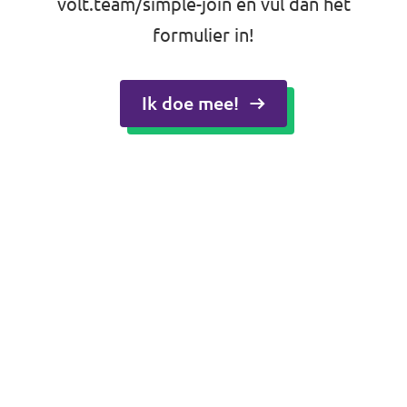
volt.team/simple-join
en vul dan het
formulier in!
Ik doe mee!