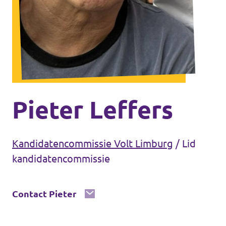
Agenda
Vacatures
Volt Maastricht
Pieter Leffers
Kandidatencommissie Volt Limburg
/
Lid
kandidatencommissie
Contact Pieter