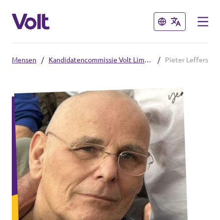
Sluiten
Sluiten
Mensen
/
Kandidatencommissie Volt Limburg
/
Pieter Leffers
Steden
Volt Maastricht
Standpunten
Over Volt
Mensen
Nieuws