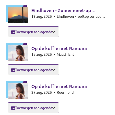
Eindhoven - Zomer meet-up
12 aug. 2026
•
Eindhoven - rooftop terrace
zonsverduistering
Beukenlaan 143 - 5616VD Eindhoven
Toevoegen aan agenda
Op de koffie met Ramona
15 aug. 2026
•
Maastricht
Toevoegen aan agenda
Op de koffie met Ramona
29 aug. 2026
•
Roermond
Toevoegen aan agenda