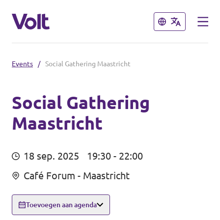
Sluiten
Sluiten
Events
/
Social Gathering Maastricht
Steden
Volt Maastricht
Social Gathering
Maastricht
Standpunten
Over Volt
18 sep. 2025
19:30 - 22:00
Mensen
Café Forum - Maastricht
Toevoegen aan agenda
Nieuws