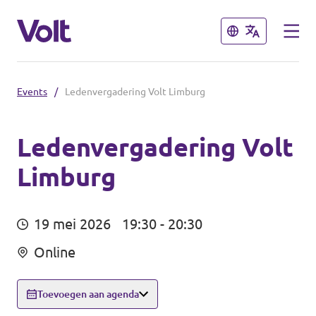
Sluiten
Sluiten
Events
/
Ledenvergadering Volt Limburg
Steden
Volt Maastricht
Ledenvergadering Volt
Limburg
Standpunten
Over Volt
19 mei 2026
19:30 - 20:30
Mensen
Online
Toevoegen aan agenda
Nieuws