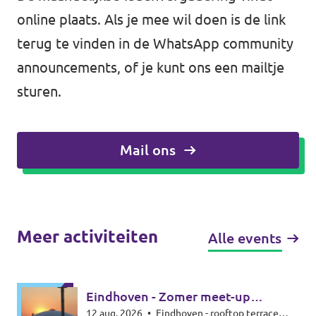
online plaats. Als je mee wil doen is de link
terug te vinden in de WhatsApp community
announcements, of je kunt ons een mailtje
sturen.
Mail ons
Meer activiteiten
Alle events
Eindhoven - Zomer meet-up
12 aug. 2026
•
Eindhoven - rooftop terrace
zonsverduistering