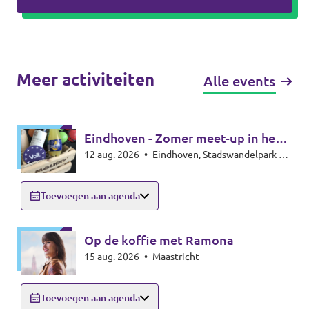
Meer activiteiten
Alle events
Eindhoven - Zomer meet-up in het
12 aug. 2026
•
Eindhoven, Stadswandelpark bij
park - Summer meet-up
het Radiomonument, 5615EB Eindhoven
Toevoegen aan agenda
Op de koffie met Ramona
15 aug. 2026
•
Maastricht
Toevoegen aan agenda