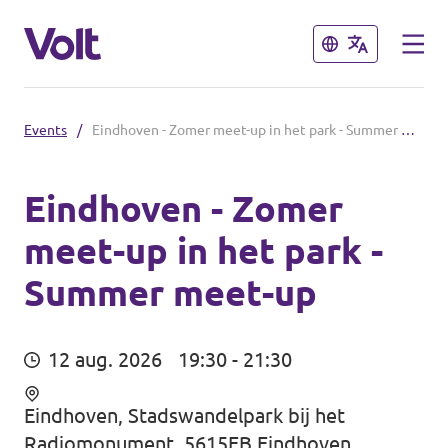
Sluiten
Sluiten
Events
/
Eindhoven - Zomer meet-up in het park - Summer meet-up
Steden
Volt Maastricht
Eindhoven - Zomer
meet-up in het park -
Standpunten
Summer meet-up
Over Volt
Mensen
12 aug. 2026
19:30 - 21:30
Eindhoven, Stadswandelpark bij het
Nieuws
Radiomonument, 5615EB Eindhoven