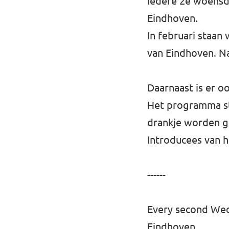
Iedere 2e woensda
Eindhoven.
In februari staan
van Eindhoven. Na
Daarnaast is er o
Het programma sta
drankje worden g
Introducees van 
------
Every second Wed
Eindhoven.