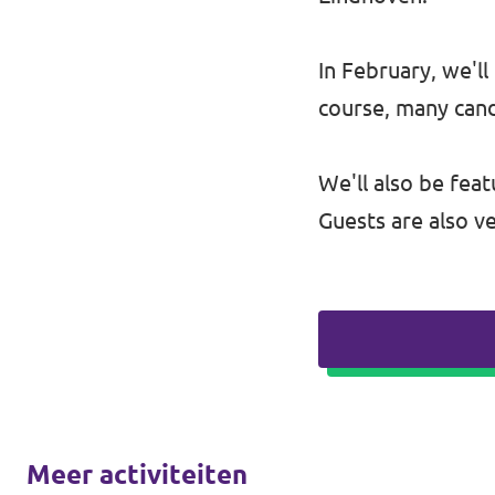
In February, we'l
course, many cand
We'll also be fea
Guests are also v
Meer activiteiten