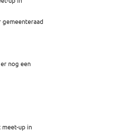
et-up in
oor gemeenteraad
 er nog een
 meet-up in