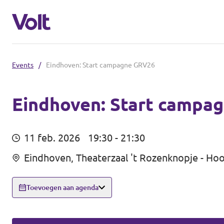
Events
/
Eindhoven: Start campagne GRV26
Steden
Volt Maastricht
Eindhoven: Start campa
Standpunten
11 feb. 2026
19:30 - 21:30
Over Volt
Eindhoven, Theaterzaal 't Rozenknopje - Ho
Mensen
Toevoegen aan agenda
Nieuws