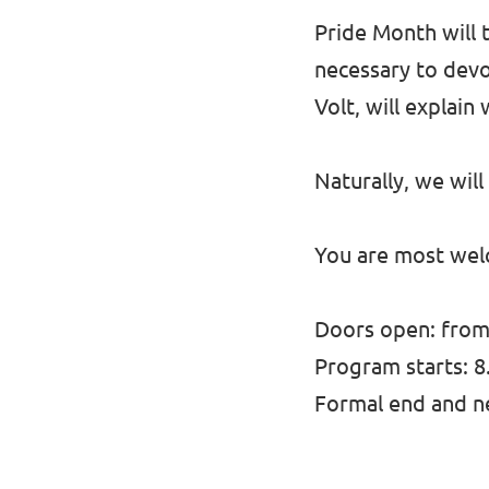
Pride Month will t
necessary to devo
Volt, will explain 
Naturally, we wil
You are most welc
Doors open: from
Program starts: 
Formal end and n