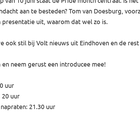
p van 10 juni staat de Pride month centraal. Is he
andacht aan te besteden? Tom van Doesburg, voorz
 presentatie uit, waarom dat wel zo is.
e ook stil bij Volt nieuws uit Eindhoven en de res
 en neem gerust een introducee mee!
30 uur
 20 uur
napraten: 21.30 uur