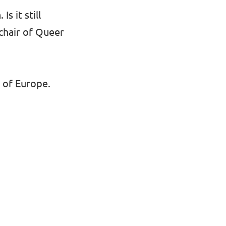
s it still
chair of Queer
t of Europe.