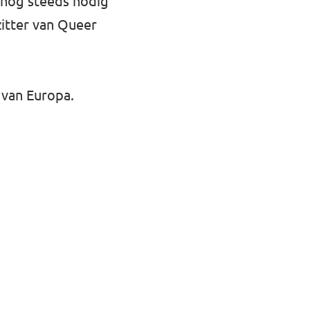
t nog steeds nodig
itter van Queer
t van Europa.