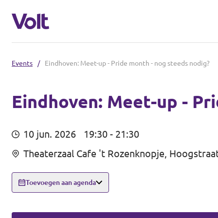
Events
/
Eindhoven: Meet-up - Pride month - nog steeds nodig?
Steden
Volt Maastricht
Eindhoven: Meet-up - Pri
Standpunten
10 jun. 2026
19:30 - 21:30
Over Volt
Theaterzaal Cafe 't Rozenknopje, Hoogstraa
Mensen
Toevoegen aan agenda
Nieuws