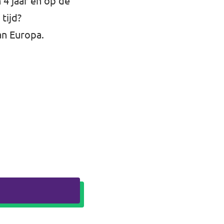
4 jaar en op de
tijd?
an Europa.