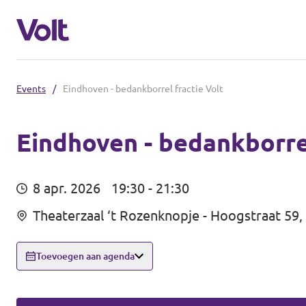
Events
/
Eindhoven - bedankborrel fractie Volt
Steden
Volt Maastricht
Eindhoven - bedankborrel
Standpunten
8 apr. 2026
19:30 - 21:30
Over Volt
Theaterzaal ‘t Rozenknopje - Hoogstraat 59
Mensen
Toevoegen aan agenda
Nieuws