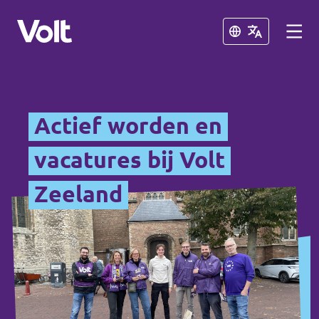
Sluiten
Sluiten
Volt Nederland
Actief worden en
Volt Nederland
vacatures bij Volt
Standpunten
Regio's
Zeeland
Mensen
Nieuws
Agenda