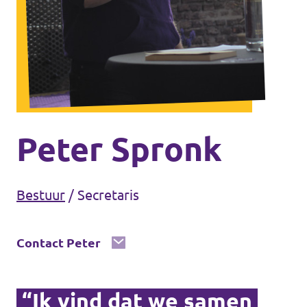
Steun Volt Zeeland!
Documenten Volt Zeeland
Peter Spronk
Steun Volt Zeeland!
Bestuur
/
Secretaris
Contact Peter
“Ik vind dat we samen