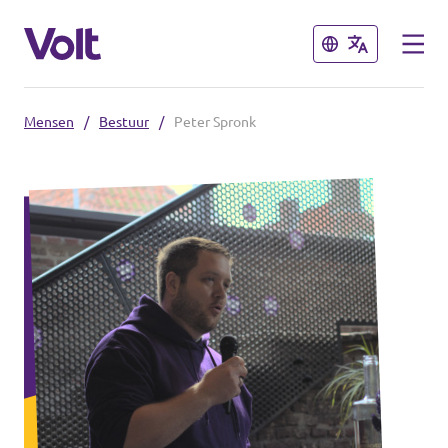
Sluiten
Sluiten
Mensen
/
Bestuur
/
Peter Spronk
Volt Nederland
Volt Nederland
Standpunten
Regio's
Mensen
Nieuws
Agenda