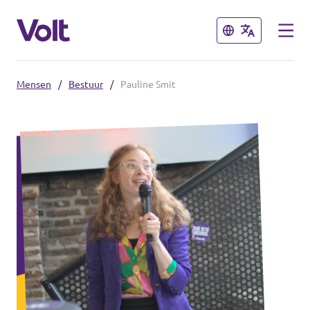
Sluiten
Sluiten
Mensen
/
Bestuur
/
Pauline Smit
Volt Nederland
Volt Nederland
Standpunten
Regio's
Mensen
Nieuws
Agenda