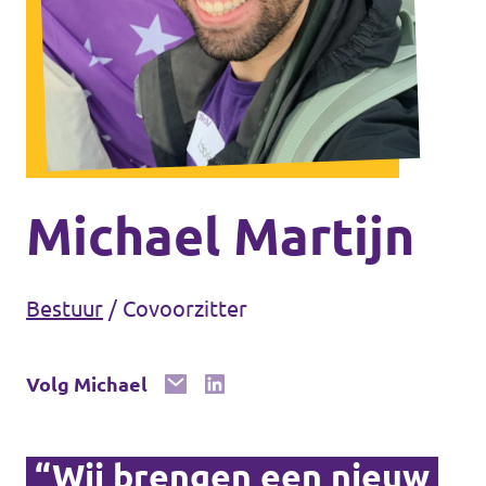
Steun Volt Zeeland!
Documenten Volt Zeeland
Michael Martijn
Steun Volt Zeeland!
Bestuur
/
Covoorzitter
Volg Michael
“Wij brengen een nieuw