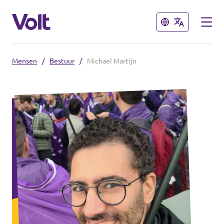
Sluiten
Sluiten
Mensen
/
Bestuur
/
Michael Martijn
Volt Nederland
Volt Nederland
Standpunten
Regio's
Mensen
Nieuws
Agenda