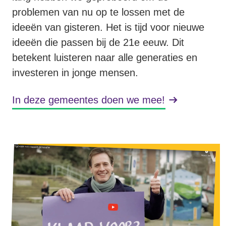
Volt Houten
problemen van nu op te lossen met de
Agenda
ideeën van gisteren. Het is tijd voor nieuwe
Volt Soest
ideeën die passen bij de 21e eeuw. Dit
Volt Utrecht (Stad)
betekent luisteren naar alle generaties en
investeren in jonge mensen.
Vacatures
Volt Woerden
In deze gemeentes doen we mee!
Volt Amersfoort
Volt Zeist
Volt Baarn
Volt Nederland
Volt De Bilt
Volt Nederland
Volt Houten
Regio's
Volt Soest