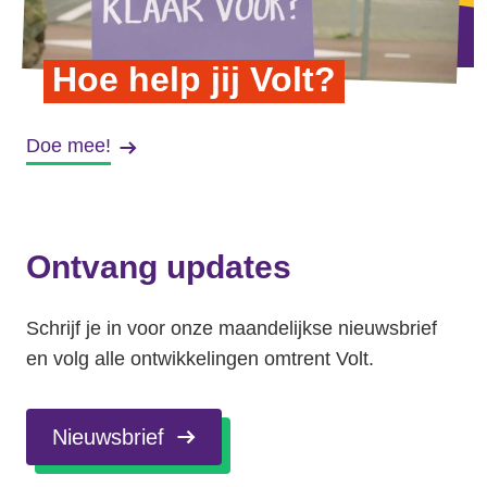
Volt Utrecht stad
Hoe help jij Volt?
Volt Woerden
Volt Zeist
Doe mee!
Ontvang updates
Doe mee!
Schrijf je in voor onze maandelijkse nieuwsbrief
en volg alle ontwikkelingen omtrent Volt.
Nieuwsbrief