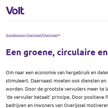
Communities
Standpunten Overijssel
/
Overijssel
Volt Almelo
Een groene, circulaire e
Standpunten
Volt Deventer
Volt Enschede
Over Volt
Om naar een economie van hergebruik en delen t
stimuleert. Daarnaast moeten ook diensten en 
Volt Hengelo
Mensen
worden. Door de grootste vervuilers meer te 
Volt Zwolle
‘de vervuiler betaalt’ principe. Door positieve 
Nieuws
bedrijven en inwoners van Overijssel motiveren