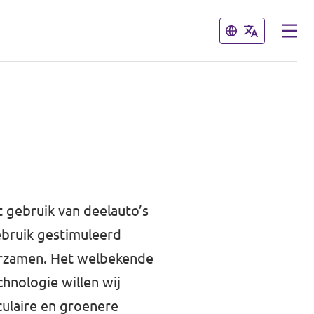
Sluiten
Sluiten
t gebruik van deelauto’s
ebruik gestimuleerd
urzamen. Het welbekende
chnologie willen wij
culaire en groenere