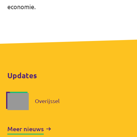
economie.
Agenda
Gemeenteraadsverkiezingen 2026
Doneer
Updates
Voor leden
Vacatures
Overijssel
Meer nieuws