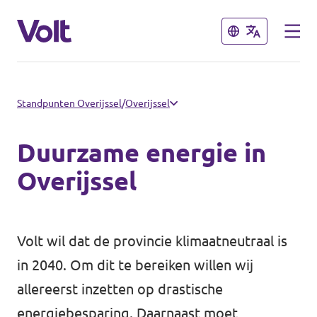
Sluiten
Sluiten
Communities
Standpunten Overijssel
/
Overijssel
Volt Almelo
Duurzame energie in
Standpunten
Volt Deventer
Overijssel
Volt Enschede
Over Volt
Volt Hengelo
Volt wil dat de provincie klimaatneutraal is
Mensen
in 2040. Om dit te bereiken willen wij
Volt Zwolle
allereerst inzetten op drastische
Nieuws
energiebesparing. Daarnaast moet