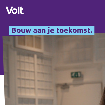
Bouw aan je toekomst.
Kies een taal
Nederlands
Standpunten
Over Volt
Volt afdelingen dichtbij
Mensen
Volt Nederland
Volt Noord-Holland
Nieuws