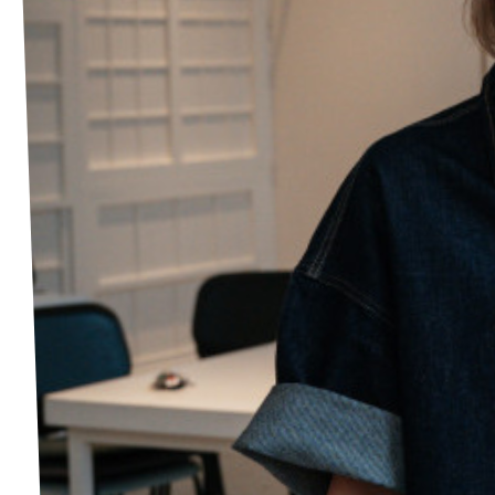
↗️ Overzicht alle Nederlandse afdelingen
Agenda
Verkiezingsprogramma
Word lid
Wat we doen
Merch store
Doe mee