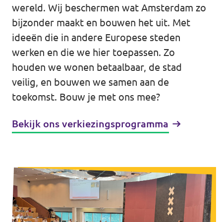
↗️ Overzicht alle Nederlandse afdelingen
wereld. Wij beschermen wat Amsterdam zo
Agenda
bijzonder maakt en bouwen het uit. Met
ideeën die in andere Europese steden
werken en die we hier toepassen. Zo
houden we wonen betaalbaar, de stad
Verkiezingsprogramma
veilig, en bouwen we samen aan de
toekomst. Bouw je met ons mee?
Word lid
Bekijk ons verkiezingsprogramma
Wat we doen
Merch store
Doe mee