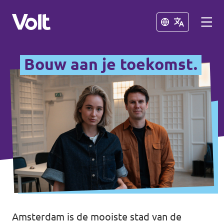
Sluiten
Sluiten
Bouw aan je toekomst.
Kies een taal
Nederlands
Standpunten
Over Volt
Volt afdelingen dichtbij
Mensen
Volt Nederland
Volt Noord-Holland
Nieuws
Amsterdam is de mooiste stad van de